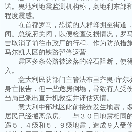
诺。奥地利地震监测机构称，奥地利东部
程度震感。
在首都罗马，恐慌的人群蜂拥至街道，
闭。总统府关闭，以便检查受损情况，罗马
吉取消了前往市政厅的行程。作为防范措
马尔凯大区的铁路暂停运营。
震区多条公路被滚落的碎石阻断，使得
入。
意大利民防部门主管法布里齐奥·库尔
身亡报告，但一些危房倒塌，导致有人受
当局已派出直升机救援并评估灾情。
意大利中部地区此前接连发生地震，多
居民已经搬离危房。 与３０日地震相同
遇５．４级和５．９级地震，造成９人受