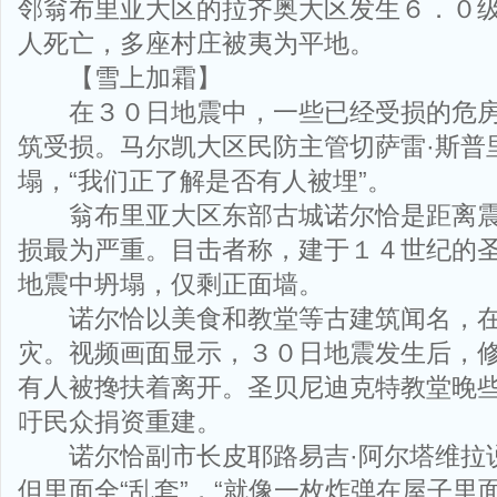
邻翁布里亚大区的拉齐奥大区发生６．０
人死亡，多座村庄被夷为平地。
【雪上加霜】
在３０日地震中，一些已经受损的危房
筑受损。马尔凯大区民防主管切萨雷·斯普
塌，“我们正了解是否有人被埋”。
翁布里亚大区东部古城诺尔恰是距离震
损最为严重。目击者称，建于１４世纪的
地震中坍塌，仅剩正面墙。
诺尔恰以美食和教堂等古建筑闻名，在
灾。视频画面显示，３０日地震发生后，
有人被搀扶着离开。圣贝尼迪克特教堂晚
吁民众捐资重建。
诺尔恰副市长皮耶路易吉·阿尔塔维拉
但里面全“乱套”，“就像一枚炸弹在屋子里