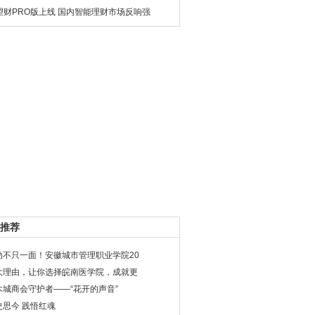
望财PRO版上线 国内智能理财市场反响强
推荐
动不只一面！安徽城市管理职业学院20
大理由，让你选择皖南医学院，成就更
木城商会守护者——“花开的声音”
史思今 践悟红魂