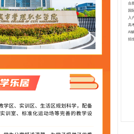
合
国
入
高
AI
招