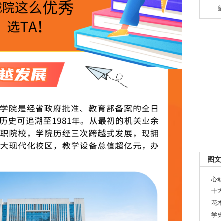
图文
心
十
花
学