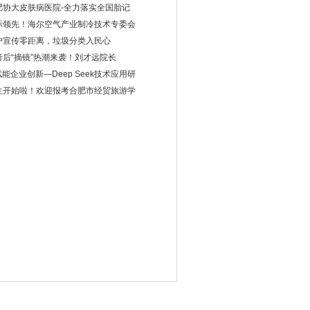
肥协大皮肤病医院-全力落实全国胎记
际领先！海尔空气产业制冷技术专委会
户宣传零距离，垃圾分类入民心
考后“摘镜”热潮来袭！刘才远院长
赋能企业创新—Deep Seek技术应用研
生开始啦！欢迎报考合肥市经贸旅游学