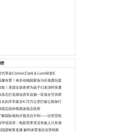
榜
时代革命Connor,Clark & Lunn研发E
温馨有爱！南非动物园家兔与长颈鹿玩耍
惊险！美国女驯兽师为孩子们表演时突遭
加杂志打造移动房车设施一应俱全可供两
美夫妇开车跋涉4.75万公里打破公路旅行
韩国总统朴槿惠改组总统府
了解国际规则才能无往不利——访世贸组
前华谊高管：电影世界里没有敌人只有朋
刘国梁映客直播 解码体育项目自营销新