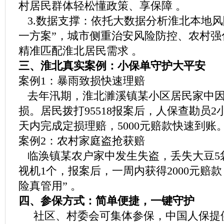
村居民群体轻松懂政策、享保障 。
3.数据支撑：依托大数据分析淮北本地风
一方案”，城市侧重治安风险防控、农村强
精准匹配淮北居民需求 。
三、淮北真实案例：小保单守护大平安
案例1：暴雨致损快速理赔
去年汛期，淮北濉溪镇某小区居民家中因
损。居民拨打95518报案后，人保查勘员2
天内完成定损理赔，5000元赔款快速到账
案例2：农村家庭盗抢获赔
临涣镇某农户家中发生失盗，丢失大豆5袋
视机1个，报案后，一周内获得2000元赔
险真管用” 。
四、参保方式：简单便捷，一键守护
社区、村委会可集体参保，中国人保提