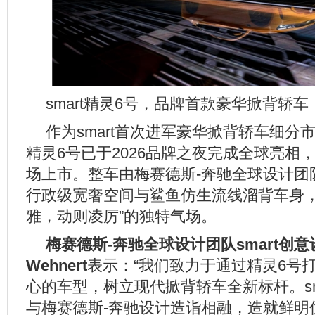
smart精灵6号，品牌首款豪华掀背轿车
作为smart首次进军豪华掀背轿车细分
精灵6号已于2026品牌之夜完成全球亮相
场上市。整车由梅赛德斯-奔驰全球设计团
行政级宽奢空间与鲨鱼仿生流线溜背车身，
雅，动则凌厉”的独特气场。
梅赛德斯
-
奔驰全球设计团队
smart
创意
Wehnert
表示：“我们致力于通过精灵6号
心的车型，树立现代掀背轿车全新标杆。sm
与梅赛德斯-奔驰设计造诣相融，造就鲜明