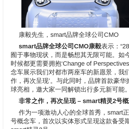
康毅先生，smart品牌全球公司CMO
smart
品牌全球公司
CMO
康毅
表示：“2
囿于事物现状，而是畅想其无限可能。如
时候都更需要拥抱‘Change of Perspecti
念车展示我们对都市两座车的新愿景，我们
作，再次呈现’。与此同时，品牌首款豪华
球亮相，邀大家一同解锁出行多元新可能。
非常之作，再次呈现
– smart
精灵
2
号概
作为一项激动人心的全球首秀，smart正式
号概念车，首次以实体形式呈现这款备受