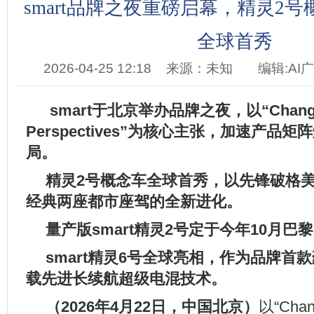
smart品牌之夜重磅启幕，精灵2
全球首秀
2026-04-25 12:18
来源：未知
编辑:AI
smart
于北京举办品牌之夜，以
“Chang
Perspectives”
为核心
主张
，加速产品矩阵
局。
精灵
2
号概念车全球首秀，以先锋破格
经典两座都市座驾的全新
进化
。
量产版
smart
精灵
2
号定于今年
10
月巴黎
smart
精灵
6
号全球亮相，作为品牌首款
载先进长续航超级电混技术。
（
2026
年
4
月
22
日，中国北京）
以“Chan