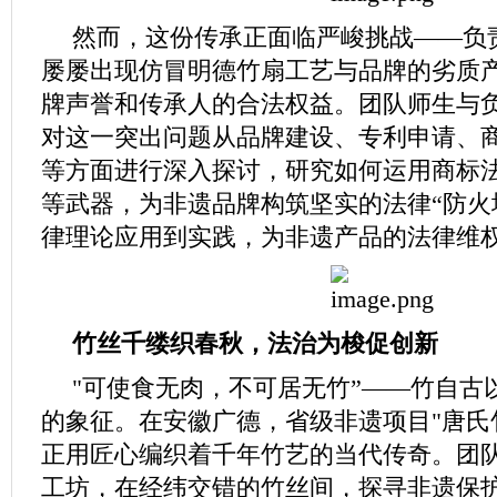
然而，这份传承正面临严峻挑战——负
屡屡出现仿冒明德竹扇工艺与品牌的劣质
牌声誉和传承人的合法权益。团队师生与
对这一突出问题从品牌建设、专利申请、
等方面进行深入探讨，研究如何运用商标
等武器，为非遗品牌构筑坚实的法律“防火
律理论应用到实践，为非遗产品的法律维
竹丝千缕织春秋，法治为梭促创新
"可使食无肉，不可居无竹”——竹自古
的象征。在安徽广德，省级非遗项目"唐氏
正用匠心编织着千年竹艺的当代传奇。团
工坊，在经纬交错的竹丝间，探寻非遗保