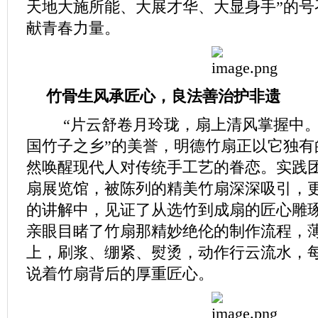
天地大施所能、大展才华、大显身手”的号
献青春力量。
竹骨生风承匠心，
良法善治护非遗
“片云舒卷月玲珑，扇上清风掌握中。
国竹子之乡”的美誉，明德竹扇正以它独有
然唤醒现代人对传统手工艺的眷恋。实践
扇展览馆，被陈列的精美竹扇深深吸引，
的讲解中，见证了从选竹到成扇的匠心雕
亲眼目睹了竹扇那精妙绝伦的制作流程，
上，刷浆、绷紧、熨烫，动作行云流水，
说着竹扇背后的厚重匠心。